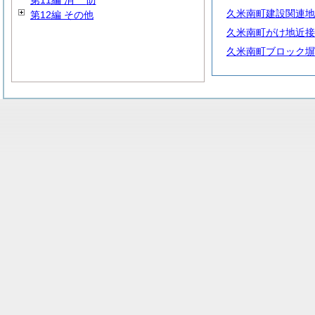
第11編
消
防
久米南町建設関連地
第12編 その他
久米南町がけ地近接
久米南町ブロック塀