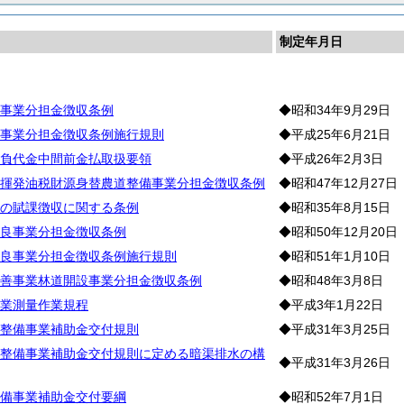
制定年月日
木
事業分担金徴収条例
◆昭和34年9月29日
事業分担金徴収条例施行規則
◆平成25年6月21日
負代金中間前金払取扱要領
◆平成26年2月3日
揮発油税財源身替農道整備事業分担金徴収条例
◆昭和47年12月27日
の賦課徴収に関する条例
◆昭和35年8月15日
良事業分担金徴収条例
◆昭和50年12月20日
良事業分担金徴収条例施行規則
◆昭和51年1月10日
善事業林道開設事業分担金徴収条例
◆昭和48年3月8日
業測量作業規程
◆平成3年1月22日
整備事業補助金交付規則
◆平成31年3月25日
整備事業補助金交付規則に定める暗渠排水の構
◆平成31年3月26日
備事業補助金交付要綱
◆昭和52年7月1日