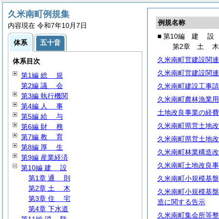
久米南町例規集
例規名称
内容現在 令和7年10月7日
■ 第10編
建
設
体系
五十音
第2章
土
久米南町営建設関連
体系目次
久米南町営建設関連
第1編
総
規
第2編
議
会
久米南町建設工事請
第3編 執行機関
久米南町農林漁業用
第4編
人
事
土地改良事業の経費
第5編
給
与
久米南町県営土地改
第6編
財
務
第7編
教
育
久米南町県営土地改
第8編
厚
生
久米南町林業構造改
第9編 産業経済
久米南町土地改良事
第10編
建
設
第1章
通
則
久米南町小規模基盤
第2章
土
木
久米南町小規模基盤
第3章
住
宅
造に関する告示
第4章 下水道
久米南町集会所等整