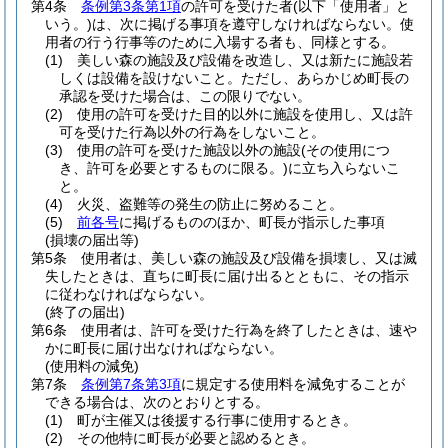
第4条
条例第3条第1項
の許可を受けた者
(以下「使用者」と
いう。)
は、次に掲げる事項を遵守しなければならない。
使
用者の行う行事等のために入場する者も、同様とする。
(1)
美しい森の施設及び設備を改造し、又は新たに施設若
しくは設備を設けないこと。
ただし、あらかじめ町長の
承認を受けた場合は、この限りでない。
(2)
使用の許可を受けた目的以外に施設を使用し、又は許
可を受けた行為以外の行為をしないこと。
(3)
使用の許可を受けた施設以外の施設
(その使用につ
き、許可を必要とするものに限る。)
に立ち入らないこ
と。
(4)
火災、盗難等の発生の防止に努めること。
(5)
前各号
に掲げるもののほか、町長が指示した事項
(損壊の届出等)
第5条
使用者は、美しい森の施設及び設備を損壊し、又は滅
失したときは、直ちに町長に届け出るとともに、その指示
に従わなければならない。
(終了の届出)
第6条
使用者は、許可を受けた行為を終了したときは、速や
かに町長に届け出なければならない。
(使用料の減免)
第7条
条例第7条第3項
に規定する使用料を減免することが
できる場合は、次のとおりとする。
(1)
町が主催又は後援する行事に使用するとき。
(2)
その他特に町長が必要と認めるとき。