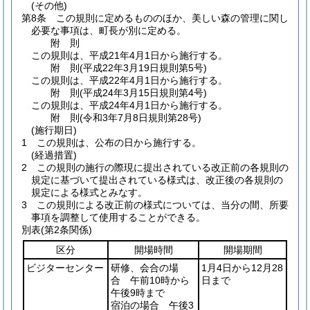
(その他)
第8条
この規則に定めるもののほか、美しい森の管理に関し
必要な事項は、町長が別に定める。
附
則
この規則は、平成21年4月1日から施行する。
附
則
(平成22年3月19日
規則第5号)
この規則は、平成22年4月1日から施行する。
附
則
(平成24年3月15日
規則第4号)
この規則は、平成24年4月1日から施行する。
附
則
(令和3年7月8日
規則第28号)
(施行期日)
1
この規則は、公布の日から施行する。
(経過措置)
2
この規則の施行の際現に提出されている改正前の各規則の
規定に基づいて提出されている様式は、改正後の各規則の
規定による様式とみなす。
3
この規則による改正前の様式については、当分の間、所要
事項を調整して使用することができる。
別表
(第2条関係)
区分
開場時間
開場期間
ビジターセンター
研修、会合の場
1月4日から12月28
合 午前10時から
日まで
午後9時まで
宿泊の場合 午後3