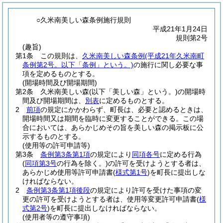
○久米南美しい森条例施行規則
平成21年1月24日
規則第2号
(趣旨)
第1条
この規則は、
久米南美しい森条例
(平成21年久米南町
条例第2号。以下「条例」という。)
の施行に関し必要な事
項を定めるものとする。
(開場時間及び開場期間)
第2条
久米南美しい森
(以下「美しい森」という。)
の開場時
間及び開場期間は、
別表
に定めるものとする。
2
前項
の規定にかかわらず、町長は、必要と認めるときは、
開場時間又は期間を臨時に変更することができる。
この場
合においては、あらかじめその旨を美しい森の掲示板に公
示するものとする。
(使用等の許可申請等)
第3条
条例第3条第1項
の規定により
同項各号
に定める行為
(
同項第3号
の行為を除く。)
の許可を受けようとする者は、
あらかじめ使用等許可申請書
(
様式第1号
)
を町長に提出しな
ければならない。
2
条例第3条第1項後段
の規定により許可を受けた事項の変
更の許可を受けようとする者は、使用等変更許可申請書
(
様
式第2号
)
を町長に提出しなければならない。
(使用者等の遵守事項)