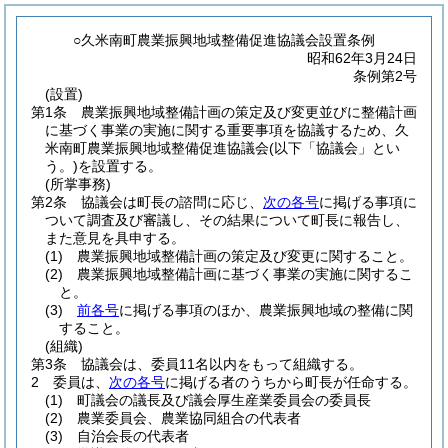
○久米南町農業振興地域整備促進協議会設置条例
昭和62年3月24日
条例第2号
(設置)
第1条
農業振興地域整備計画の策定及び変更並びに整備計画
に基づく事業の実施に関する重要事項を協議するため、久
米南町農業振興地域整備促進協議会
(以下「協議会」とい
う。)
を設置する。
(所掌事務)
第2条
協議会は町長の諮問に応じ、
次の各号
に掲げる事項に
ついて調査及び審議し、その結果について町長に報告し、
また意見を具申する。
(1)
農業振興地域整備計画の策定及び変更に関すること。
(2)
農業振興地域整備計画に基づく事業の実施に関するこ
と。
(3)
前各号
に掲げる事項のほか、農業振興地域の整備に関
すること。
(組織)
第3条
協議会は、委員11名以内をもって組織する。
2
委員は、
次の各号
に掲げる者のうちから町長が任命する。
(1)
町議会の議長及び議会厚生産業委員会の委員長
(2)
農業委員会、農業協同組合の代表者
(3)
自治会長の代表者