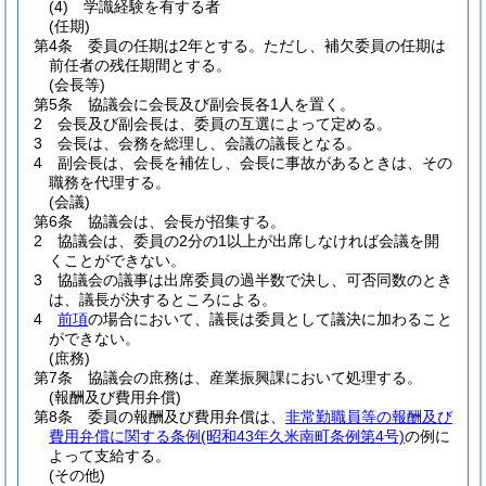
(4)
学識経験を有する者
(任期)
第4条
委員の任期は2年とする。
ただし、補欠委員の任期は
前任者の残任期間とする。
(会長等)
第5条
協議会に会長及び副会長各1人を置く。
2
会長及び副会長は、委員の互選によって定める。
3
会長は、会務を総理し、会議の議長となる。
4
副会長は、会長を補佐し、会長に事故があるときは、その
職務を代理する。
(会議)
第6条
協議会は、会長が招集する。
2
協議会は、委員の2分の1以上が出席しなければ会議を開
くことができない。
3
協議会の議事は出席委員の過半数で決し、可否同数のとき
は、議長が決するところによる。
4
前項
の場合において、議長は委員として議決に加わること
ができない。
(庶務)
第7条
協議会の庶務は、産業振興課において処理する。
(報酬及び費用弁償)
第8条
委員の報酬及び費用弁償は、
非常勤職員等の報酬及び
費用弁償に関する条例
(昭和43年久米南町条例第4号)
の例に
よって支給する。
(その他)