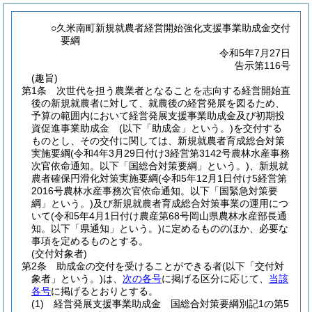
○久米南町新規就農者経営開始強化支援事業助成金交付
要綱
令和5年7月27日
告示第116号
(趣旨)
第1条
次世代を担う農業者となることを志向する経営開始直
後の新規就農者に対して、就農後の経営発展を図るため、
予算の範囲内において経営発展支援事業助成金及び初期投
資促進事業助成金
(以下「助成金」という。)
を交付する
ものとし、その交付に関しては、新規就農者育成総合対策
実施要綱
(令和4年3月29日付け3経営第3142号農林水産事務
次官依命通知。以下「国総合対策要綱」という。)
、新規就
農者確保円滑化対策実施要綱
(令和5年12月1日付け5経営第
2016号農林水産事務次官依命通知。以下「国緊急対策要
綱」という。)
及び新規就農者育成総合対策事業の運用につ
いて
(令和5年4月1日付け農産第68号岡山県農林水産部長通
知。以下「県通知」という。)
に定めるもののほか、必要な
事項を定めるものとする。
(交付対象者)
第2条
助成金の交付を受けることができる者
(以下「交付対
象者」という。)
は、
次の各号
に掲げる区分に応じて、
当該
各号
に掲げるとおりとする。
(1)
経営発展支援事業助成金 国総合対策要綱別記1の第5