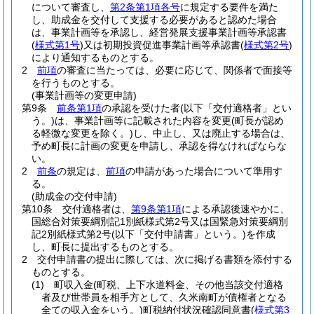
について審査し、
第2条第1項各号
に規定する要件を満た
し、助成金を交付して支援する必要があると認めた場合
は、事業計画等を承認し、経営発展支援事業計画等承認書
(
様式第1号
)
又は初期投資促進事業計画等承認書
(
様式第2号
)
により通知するものとする。
2
前項
の審査に当たっては、必要に応じて、関係者で面接等
を行うものとする。
(事業計画等の変更申請)
第9条
前条第1項
の承認を受けた者
(以下「交付適格者」とい
う。)
は、事業計画等に記載された内容を変更
(町長が認め
る軽微な変更を除く。)
し、中止し、又は廃止する場合は、
予め町長に計画の変更を申請し、承認を得なければならな
い。
2
前条
の規定は、
前項
の申請があった場合について準用す
る。
(助成金の交付申請)
第10条
交付適格者は、
第9条第1項
による承認後速やかに、
国総合対策要綱別記1別紙様式第2号又は国緊急対策要綱別
記2別紙様式第2号
(以下「交付申請書」という。)
を作成
し、町長に提出するものとする。
2
交付申請書の提出に際しては、次に掲げる書類を添付する
ものとする。
(1)
町収入金
(町税、上下水道料金、その他当該交付適格
者及び世帯員を相手方として、久米南町が債権者となる
全ての収入金をいう。)
町税納付状況確認同意書
(
様式第3