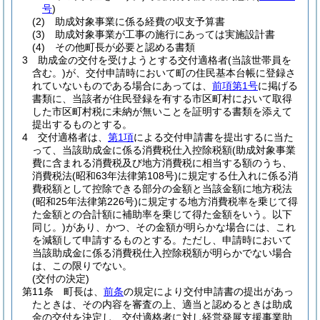
号
)
(2)
助成対象事業に係る経費の収支予算書
(3)
助成対象事業が工事の施行にあっては実施設計書
(4)
その他町長が必要と認める書類
3
助成金の交付を受けようとする交付適格者
(当該世帯員を
含む。)
が、交付申請時において町の住民基本台帳に登録さ
れていないものである場合にあっては、
前項第1号
に掲げる
書類に、当該者が住民登録を有する市区町村において取得
した市区町村税に未納が無いことを証明する書類を添えて
提出するものとする。
4
交付適格者は、
第1項
による交付申請書を提出するに当た
って、当該助成金に係る消費税仕入控除税額
(助成対象事業
費に含まれる消費税及び地方消費税に相当する額のうち、
消費税法
(昭和63年法律第108号)
に規定する仕入れに係る消
費税額として控除できる部分の金額と当該金額に地方税法
(昭和25年法律第226号)
に規定する地方消費税率を乗じて得
た金額との合計額に補助率を乗じて得た金額をいう。以下
同じ。)
があり、かつ、その金額が明らかな場合には、これ
を減額して申請するものとする。
ただし、申請時において
当該助成金に係る消費税仕入控除税額が明らかでない場合
は、この限りでない。
(交付の決定)
第11条
町長は、
前条
の規定により交付申請書の提出があっ
たときは、その内容を審査の上、適当と認めるときは助成
金の交付を決定し、交付適格者に対し経営発展支援事業助