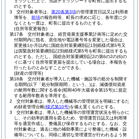
ェックした上で、当該チェックシートを町長に提出するも
のとする。
3
交付対象者等は、
第20条第3項
の管理運営日誌又は利用者
簿等を、
前項
の報告時等、町長の求めに応じ、各年度に少
なくとも一度は、町長に提出するものとする。
(住所等変更報告)
第17条
交付対象者は、経営発展支援事業計画等に定めた交
付期間内に指名、居住地や電話番号等を変更した場合は、
変更後1か月以内に国総合対策要綱別記1別紙様式第5号又
は国緊急対策要綱別記2別紙様式第5号を町長に提出するも
のとする。
ただし、国総合対策要綱別記2の第6の2の
(6)
の
イに基づく住所等変更届を提出している場合は、本報告を
行ったものとみなすことができる。
(財産の管理等)
第18条
交付対象者が導入した機械・施設等の処分を制限す
る期間
(以下「処分制限期間」という。)
は、減価償却資産
の耐用年数に関する省令
(昭和40年大蔵省令第15号)
に規定
する耐用年数表を準用する。
2
交付対象者は、導入した機械等の管理状況を明確にするた
め財産管理台帳
(
様式第10号
)
を備え置くものとする。
3
交付対象者は、導入した機械等の管理運営状況を明らかに
し、その効率的運用を図るため、管理運営日誌又は利用簿
等を適宜作成し、整備及び保存するものとする。
なお、交
付対象者は、過去に他の補助事業により整備した機械・設
備等についても、同様に適切な管理運営が行われるよう努