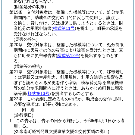
めなければならない。
(財産処分の制限)
第19条
交付対象者は、整備した機械等について、処分制限
期間内に、助成金の交付の目的に反して使用し、譲渡し、
交換し、貸し付け、又は担保に供しようとするときは、財
産処分の承認申請書
(
様式第11号
)
を提出し、町長の承認を
受けなければならない。
(災害の報告)
第20条
交付対象者は、整備した機械等について、処分制限
期間内に天災その他の災害により被害を受けたときは、直
ちに町長に災害報告書
(
様式第12号
)
を提出するものとす
る。
(増築等の報告)
第21条
交付対象者は、整備した機械等について、移転若し
くは更新又は生産能力、利用規模、利用方法等に影響を及
ぼすと認められる変更を伴う増築、模様替え等を当該機械
等の処分制限期間内に行うときは、あらかじめ町長に増改
築等届
(
様式第13号
)
を提出するものとする。
第22条
この要綱に定めるもののほか、助成金の交付に関し
必要な事項は、町長が別に定める。
附
則
(施行期日)
1
この告示は、告示の日から施行し、令和5年4月1日から適
用する。
(久米南町経営発展支援事業支援金交付要綱の廃止)