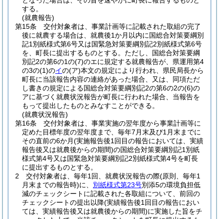
となった場合は、その旨を速やかに町長に報告するものと
する。
(就農報告)
第15条
交付対象者は、事業計画等に記載された取組の完了
後に就農する場合は、就農後1か月以内に国総合対策要綱別
記1別紙様式第6号又は国緊急対策要綱別記2別紙様式第6号
を、町長に提出するものとする。
ただし、国総合対策要綱
別記2の第6の1の
(7)
のエに規定する就農報告が、県運用第4
の3の
(1)
の
イ
の
(ア)
本文の規定により行われ、県民局長から
町長に当該報告内容の連絡があった場合、又は、同項ただ
し書きの規定による国総合対策要綱別記2の第6の2の
(6)
の
アに基づく就農状況報告が町長に行われた場合、当報告を
もって提出したものとみなすことができる。
(就農状況報告)
第16条
交付対象者は、事業実施の翌年度から事業計画等に
定めた目標年度の翌年度まで、毎年7月末及び1月末までに
その直前の6か月
(実施報告後1回目の報告においては、実績
報告後又は就農後からの期間)
の国総合対策要綱別記1別紙
様式第4号又は国緊急対策要綱別記2別紙様式第4号を町長
に提出するものとする。
2
交付対象者は、毎年1回、就農状況報告の際
(原則、毎年1
月末までの報告時)
に、
別紙様式第23号
別添5の環境負担低
減のチェックシートに記載された各取組について、前回の
チェックシートの提出以降
(実績報告後1回目の報告におい
ては、実績報告後又は就農後からの期間)
に実施した旨をチ