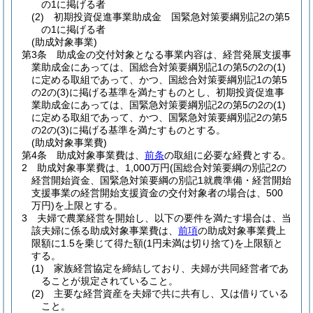
の1に掲げる者
(2)
初期投資促進事業助成金 国緊急対策要綱別記2の第5
の1に掲げる者
(助成対象事業)
第3条
助成金の交付対象となる事業内容は、経営発展支援事
業助成金にあっては、国総合対策要綱別記1の第5の2の
(1)
に定める取組であって、かつ、国総合対策要綱別記1の第5
の2の
(3)
に掲げる基準を満たすものとし、初期投資促進事
業助成金にあっては、国緊急対策要綱別記2の第5の2の
(1)
に定める取組であって、かつ、国緊急対策要綱別記2の第5
の2の
(3)
に掲げる基準を満たすものとする。
(助成対象事業費)
第4条
助成対象事業費は、
前条
の取組に必要な経費とする。
2
助成対象事業費は、1,000万円
(国総合対策要綱の別記2の
経営開始資金、国緊急対策要綱の別記1就農準備・経営開始
支援事業の経営開始支援資金の交付対象者の場合は、500
万円)
を上限とする。
3
夫婦で農業経営を開始し、以下の要件を満たす場合は、当
該夫婦に係る助成対象事業費は、
前項
の助成対象事業費上
限額に1.5を乗じて得た額
(1円未満は切り捨て)
を上限額と
する。
(1)
家族経営協定を締結しており、夫婦が共同経営者であ
ることが規定されていること。
(2)
主要な経営資産を夫婦で共に共有し、又は借りている
こと。