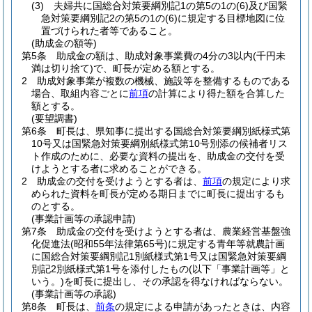
(3)
夫婦共に国総合対策要綱別記1の第5の1の
(6)
及び国緊
急対策要綱別記2の第5の1の
(6)
に規定する目標地図に位
置づけられた者等であること。
(助成金の額等)
第5条
助成金の額は、助成対象事業費の4分の3以内
(千円未
満は切り捨て)
で、町長が定める額とする。
2
助成対象事業が複数の機械、施設等を整備するものである
場合、取組内容ごとに
前項
の計算により得た額を合算した
額とする。
(要望調書)
第6条
町長は、県知事に提出する国総合対策要綱別紙様式第
10号又は国緊急対策要綱別紙様式第10号別添の候補者リス
ト作成のために、必要な資料の提出を、助成金の交付を受
けようとする者に求めることができる。
2
助成金の交付を受けようとする者は、
前項
の規定により求
められた資料を町長が定める期日までに町長に提出するも
のとする。
(事業計画等の承認申請)
第7条
助成金の交付を受けようとする者は、農業経営基盤強
化促進法
(昭和55年法律第65号)
に規定する青年等就農計画
に国総合対策要綱別記1別紙様式第1号又は国緊急対策要綱
別記2別紙様式第1号を添付したもの
(以下「事業計画等」と
いう。)
を町長に提出し、その承認を得なければならない。
(事業計画等の承認)
第8条
町長は、
前条
の規定による申請があったときは、内容