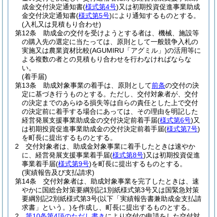
成金交付決定通知書
(
様式第4号
)
又は初期投資促進事業助成
金交付決定通知書
(
様式第5号
)
により通知するものとする。
(入札又は見積もり合わせ)
第12条
助成金の交付を受けようとする者は、機械、施設等
の購入先の選定に当たっては、原則として一般競争入札の
実施又は農業資材比較
(AGUMIRU「アグミル」)
の活用等に
よる複数の者との見積もり合わせを行わなければならな
い。
(着手届)
第13条
助成対象事業の着手は、原則として
前条
の交付の決
定に基づき行うものとする。
ただし、交付対象者が、交付
の決定までのあらゆる損失等は自らの責任とした上で交付
の決定前に着手する場合にあっては、その理由を明記した
経営発展支援事業助成金の交付決定前着手届
(
様式第6号
)
又
は初期投資促進事業助成金の交付決定前着手届
(
様式第7号
)
を町長に提出するものとする。
2
交付対象者は、助成金対象事業に着手したときは速やか
に、経営発展支援事業着手届
(
様式第8号
)
又は初期投資促進
事業着手届
(
様式第9号
)
を町長に提出するものとする。
(実績報告及び支払請求)
第14条
交付対象者は、助成対象事業を完了したときは、速
やかに国総合対策要綱別記1別紙様式第3号又は国緊急対策
要綱別記2別紙様式第3号
(以下「実績報告書兼助成金支払請
求書」という。)
を作成し、町長に提出するものとする。
2
第10条第4項のただし書き
により交付の申請をした交付対