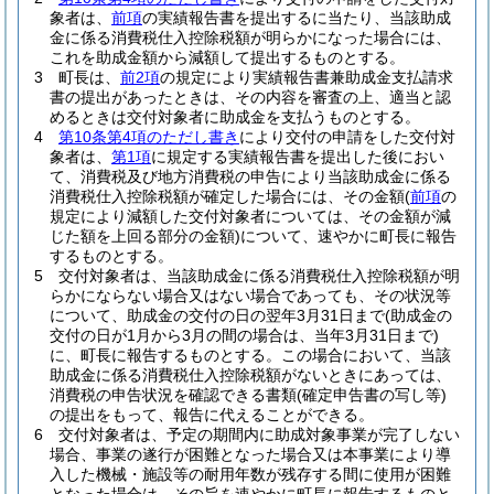
象者は、
前項
の実績報告書を提出するに当たり、当該助成
金に係る消費税仕入控除税額が明らかになった場合には、
これを助成金額から減額して提出するものとする。
3
町長は、
前2項
の規定により実績報告書兼助成金支払請求
書の提出があったときは、その内容を審査の上、適当と認
めるときは交付対象者に助成金を支払うものとする。
4
第10条第4項のただし書き
により交付の申請をした交付対
象者は、
第1項
に規定する実績報告書を提出した後におい
て、消費税及び地方消費税の申告により当該助成金に係る
消費税仕入控除税額が確定した場合には、その金額
(
前項
の
規定により減額した交付対象者については、その金額が減
じた額を上回る部分の金額)
について、速やかに町長に報告
するものとする。
5
交付対象者は、当該助成金に係る消費税仕入控除税額が明
らかにならない場合又はない場合であっても、その状況等
について、助成金の交付の日の翌年3月31日まで
(助成金の
交付の日が1月から3月の間の場合は、当年3月31日まで)
に、町長に報告するものとする。
この場合において、当該
助成金に係る消費税仕入控除税額がないときにあっては、
消費税の申告状況を確認できる書類
(確定申告書の写し等)
の提出をもって、報告に代えることができる。
6
交付対象者は、予定の期間内に助成対象事業が完了しない
場合、事業の遂行が困難となった場合又は本事業により導
入した機械・施設等の耐用年数が残存する間に使用が困難