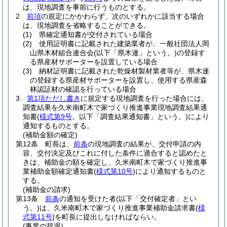
は、現地調査を事前に行うものとする。
2
前項
の規定にかかわらず、次のいずれかに該当する場合
は、現地調査を省略することができる。
(1)
県確定通知書が交付されている場合
(2)
使用証明書に記載された建築業者が、一般社団法人岡
山県木材組合連合会
(以下「県木連」という。)
の登録す
る県産材サポーターを設置している場合
(3)
納材証明書に記載された乾燥材製材業者等が、県木連
の登録する県産材サポーターを設置し、使用する県産森
林認証材の確認を行っている場合
3
第1項ただし書き
に規定する現地調査を行った場合には、
調査結果を久米南町木で家づくり推進事業現地調査結果通
知書
(
様式第9号
。以下「調査結果通知書」という。)
により
通知するものとする。
(補助金額の確定)
第12条
町長は、
前条
の現地調査の結果が、交付申請の内
容、交付決定及びこれに付した条件に適合すると認めたと
きは、補助金の額を確定し、久米南町木で家づくり推進事
業補助金額確定通知書
(
様式第10号
)
により通知するものと
する。
(補助金の請求)
第13条
前条
の通知を受けた者
(以下「交付確定者」とい
う。)
は、久米南町木で家づくり推進事業補助金請求書
(
様
式第11号
)
を町長に提出しなければならい。
(事業の辞退)