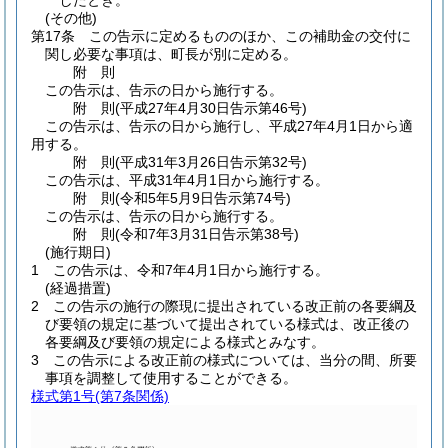
したとき。
(その他)
第17条
この告示に定めるもののほか、この補助金の交付に
関し必要な事項は、町長が別に定める。
附
則
この告示は、告示の日から施行する。
附
則
(平成27年4月30日
告示第46号)
この告示は、告示の日から施行し、平成27年4月1日から適
用する。
附
則
(平成31年3月26日
告示第32号)
この告示は、平成31年4月1日から施行する。
附
則
(令和5年5月9日
告示第74号)
この告示は、告示の日から施行する。
附
則
(令和7年3月31日
告示第38号)
(施行期日)
1
この告示は、令和7年4月1日から施行する。
(経過措置)
2
この告示の施行の際現に提出されている改正前の各要綱及
び要領の規定に基づいて提出されている様式は、改正後の
各要綱及び要領の規定による様式とみなす。
3
この告示による改正前の様式については、当分の間、所要
事項を調整して使用することができる。
様式第1号
(第7条関係)