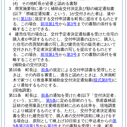
(4)
その他町長が必要と認める書類
3
県実施要領に基づく補助金交付決定及び額の確定通知書
(以下「県確定通知書」という。)
が交付された者は、速や
かに
第1項
に規定する交付申請書を町長に提出するものとす
る。
この場合、
前項第1号
から
第3号
までの書類の添付を省
略することができる。
4
建売住宅の場合は、交付予定者決定通知書を受けた住宅の
購入者が申請するものとし、交付申請書のほかに、購入し
た住宅の売買契約書の写し及び建売住宅の販売者において
交付された予定者決定通知書の写しを提出するものとす
る。
この場合、
前項第1号
から
第3号
までの書類の添付を省
略することができる。
(補助金の交付決定)
第10条
町長は、
前条
の規定による交付申請書を受理したと
きは、その内容を審査し、適当と認めたときは、久米南町
木で家づくり推進事業補助金交付決定通知書
(
様式第8号
)
に
より通知するものとする。
(現地調査)
第11条
町長は、
前条
の通知を受けた者
(以下「交付決定者」
という。)
に対し、
第5条
に定める部材のうち、県産森林認
証材の使用量及び主要構造部材に占める比率を、現地調査
により確認するものとする。
ただし、交付予定者決定通知
書を受けた建売住宅で、購入者の交付申請前に棟上げをす
る場合は、原則として棟上げ10日前までに申込者からの
第
9条第2項第1号
から
第3号
までの書類を受理した後、町長