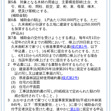
第5条
対象となる木材の用途は、主要構造部材
(土台、大
引、根太、柱、間柱、筋交、梁、桁、束、母屋、棟木、
床、壁及び屋根)
とする。
(補助金額)
第6条
補助金の額は、1戸あたり250,000円とする。
ただ
し、久米南町が分譲する土地に建築する場合は250,000円
を加算するものとする。
(申込み)
第7条
補助金の交付を受けようとする者は、毎年4月1日か
ら翌年の2月末までの期間において、棟上げ20日前までに
久米南町木で家づくり推進事業申込書
(
様式第1号
。以下
「申込書」という。)
を町長に提出するものとする。
ただ
し、4月1日から4月20日までの期間に棟上げをする場合
は、当該年度の棟上げまでに提出するものとする。
2
申込書には、次に掲げる書類を添付するものとする。
(1)
建築基準法
(昭和25年法律第201号)
に規定する確認済
証の写し又は建築工事届の写し
(2)
県産森林認証材使用確約書
(
様式第2号
)
(3)
住宅の位置図
(4)
住宅の平面図
(5)
工事請負契約書の写し
(印紙税法で定められた額の印
紙が貼付されていること。)
3
おかやまの木で家づくり支援事業実施要領
(平成31年林第
845号。以下「県実施要領」という。)
に基づく補助金の交
付予定者決定を受けた者は、速やかに
第1項
に規定する申込