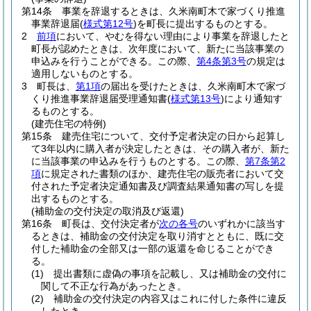
第14条
事業を辞退するときは、久米南町木で家づくり推進
事業辞退届
(
様式第12号
)
を町長に提出するものとする。
2
前項
において、やむを得ない理由により事業を辞退したと
町長が認めたときは、次年度において、新たに当該事業の
申込みを行うことができる。
この際、
第4条第3号
の規定は
適用しないものとする。
3
町長は、
第1項
の届出を受けたときは、久米南町木で家づ
くり推進事業辞退届受理通知書
(
様式第13号
)
により通知す
るものとする。
(建売住宅の特例)
第15条
建売住宅について、交付予定者決定の日から起算し
て3年以内に購入者が決定したときは、その購入者が、新た
に当該事業の申込みを行うものとする。
この際、
第7条第2
項
に規定された書類のほか、建売住宅の販売者において交
付された予定者決定通知書及び調査結果通知書の写しを提
出するものとする。
(補助金の交付決定の取消及び返還)
第16条
町長は、交付決定者が
次の各号
のいずれかに該当す
るときは、補助金の交付決定を取り消すとともに、既に交
付した補助金の全部又は一部の返還を命じることができ
る。
(1)
提出書類に虚偽の事項を記載し、又は補助金の交付に
関して不正な行為があったとき。
(2)
補助金の交付決定の内容又はこれに付した条件に違反