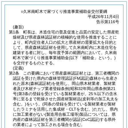
○久米南町木で家づくり推進事業補助金交付要綱
平成26年11月4日
告示第116号
(趣旨)
第1条
町長は、木造住宅の普及促進と品質の安定した県産乾
燥材及び県産森林認証材の積極的な使用を推進することに
より、町内定住者人口の拡大と県産材の需要拡大を目的と
して、県産森林認証材を使用して久米南町内に木造住宅を
建築する者に対し、毎年度予算の範囲内において、久米南
町木で家づくり推進事業補助金
(以下「補助金」という。)
を交付するものとする。
(定義)
第2条
この要綱において県産森林認証材とは、第三者機関の
認証を受けた県内の森林管理認証
(FM認証)
森林から生産さ
れた原木
(森林認証材)
を使用し、岡山県木材業者、製材業
者及び木材チップ業者登録条例
(昭和32年岡山県条例第21
号)
第3条の登録を受けている製材業者が、25％以下の含水
率に至るまで乾燥させた国産材製材品
(皮剥等の加工丸太を
含む。)
をいう。
(同条の登録を受けている製材業者が製材
したラミナを活用した集成材・CLTを含む。)
ただし、県内
に加工業者がない
(製造用合板工場等)
製品については、県
内産の森林認証材を第三者機関が認証
(CoC認証)
する県外
の業者によって加工される場合を含む。