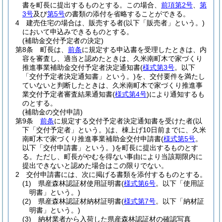
書を町長に提出するものとする。
この場合、
前項第2号
、
第
3号
及び
第5号
の書類の添付を省略することができる。
4
建売住宅の場合は、販売する者
(以下「販売者」という。)
において申込みできるものとする。
(補助金交付予定者の決定)
第8条
町長は、
前条
に規定する申込書を受理したときは、内
容を審査し、適当と認めたときは、久米南町木で家づくり
推進事業補助金交付予定者決定通知書
(
様式第3号
。以下
「交付予定者決定通知書」という。)
を、交付要件を満たし
ていないと判断したときは、久米南町木で家づくり推進事
業交付予定者審査結果通知書
(
様式第4号
)
により通知するも
のとする。
(補助金の交付申請)
第9条
前条
に規定する交付予定者決定通知書を受けた者
(以
下「交付予定者」という。)
は、棟上げ10日前までに、久米
南町木で家づくり推進事業補助金交付申請書
(
様式第5号
。
以下「交付申請書」という。)
を町長に提出するものとす
る。
ただし、町長がやむを得ない事由により当該期限内に
提出できないと認めた場合はこの限りでない。
2
交付申請書には、次に掲げる書類を添付するものとする。
(1)
県産森林認証材使用証明書
(
様式第6号
。以下「使用証
明書」という。)
(2)
県産森林認証材納材証明書
(
様式第7号
。以下「納材証
明書」という。)
(3)
納材業者から入荷した県産森林認証材の確認写真