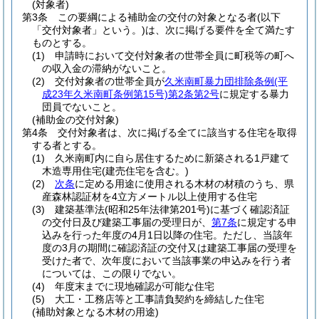
(対象者)
第3条
この要綱による補助金の交付の対象となる者
(以下
「交付対象者」という。)
は、次に掲げる要件を全て満たす
ものとする。
(1)
申請時において交付対象者の世帯全員に町税等の町へ
の収入金の滞納がないこと。
(2)
交付対象者の世帯全員が
久米南町暴力団排除条例
(平
成23年久米南町条例第15号)
第2条第2号
に規定する暴力
団員でないこと。
(補助金の交付対象)
第4条
交付対象者は、次に掲げる全てに該当する住宅を取得
する者とする。
(1)
久米南町内に自ら居住するために新築される1戸建て
木造専用住宅
(建売住宅を含む。)
(2)
次条
に定める用途に使用される木材の材積のうち、県
産森林認証材を4立方メートル以上使用する住宅
(3)
建築基準法
(昭和25年法律第201号)
に基づく確認済証
の交付日及び建築工事届の受理日が、
第7条
に規定する申
込みを行った年度の4月1日以降の住宅。
ただし、当該年
度の3月の期間に確認済証の交付又は建築工事届の受理を
受けた者で、次年度において当該事業の申込みを行う者
については、この限りでない。
(4)
年度末までに現地確認が可能な住宅
(5)
大工・工務店等と工事請負契約を締結した住宅
(補助対象となる木材の用途)