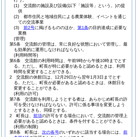
行う。
(1)
交流館の施設及び設備
(以下「施設等」という。)
の提
供
(2)
都市住民と地域住民による農業体験、イベントを通じ
ての交流事業
(3)
前2号
に掲げるもののほか、
第1条
の目的達成に必要な
業務
(管理)
第5条
交流館の管理は、常に良好な状態において管理し、最
も効果的に運用しなければならない。
(利用時間等)
第6条
交流館の利用時間は、午前9時から午後10時までとす
る。
ただし、町長が特に必要があると認めるときは、利用
時間を変更することができる。
2
交流館の休館日は、12月29日から翌年1月3日までとす
る。
ただし、町長が必要があると認めるときは、休館日を
変更することができる。
(利用の許可)
第7条
交流館を利用しようとする者は、あらかじめ町長の許
可を受けなければならない。
許可に係る事項を変更しよう
とするときも、同様とする。
2
町長は、
前項
の許可をする場合において、交流館の管理上
必要があると認めるときは、条件を付することができる。
(利用の制限)
第8条
町長は、
次の各号
のいずれかに該当する場合には、
前