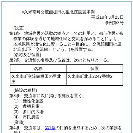
○久米南町交流館棚田の里北庄設置条例
平成19年3月23日
条例第3号
(設置)
第1条
地域住民の活動の拠点としての利用と、都市住民が農
作業の体験を通じて地域住民と交流を深めることにより、
地域振興と活性化に資することを目的に、交流館棚田の里
北庄
(以下「交流館」という。)
を設置する。
(名称及び位置)
第2条
交流館の名称及び位置は、次のとおりとする。
名称
位置
久米南町交流館棚田の里北
久米南町北庄2247番地2
庄
(施設の種類)
第3条
交流館に次に掲げる施設を置く。
(1)
活性化施設
(2)
農機具庫
(3)
多目的広場
(4)
市民農園
(業務)
第4条
交流館は、
第1条
の目的を達成するため、次の業務を