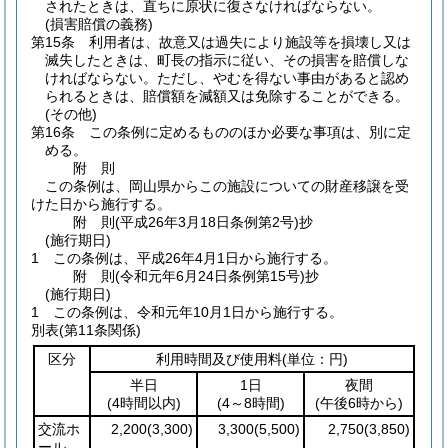
されたときは、直ちに原状に復さなければならない。
(損害賠償の義務)
第15条
利用者は、故意又は過失により施設等を損壊し又は
滅失したときは、町長の指示に従い、その損害を賠償しな
ければならない。
ただし、やむを得ない事由があると認め
られるときは、賠償額を減額又は免除することができる。
(その他)
第16条
この条例に定めるもののほか必要な事項は、別に定
める。
附
則
この条例は、岡山県からこの施設についての財産移譲を受
けた日から施行する。
附
則
(平成26年3月18日
条例第2号)
抄
(施行期日)
1
この条例は、平成26年4月1日から施行する。
附
則
(令和元年6月24日
条例第15号)
抄
(施行期日)
1
この条例は、令和元年10月1日から施行する。
別表
(第11条関係)
区分
利用時間及び使用料
(単位：円)
半日
1日
夜間
(4時間以内)
(4～8時間)
(午後6時から)
交流ホ
2,200
(3,300)
3,300
(5,500)
2,750
(3,850)
ール