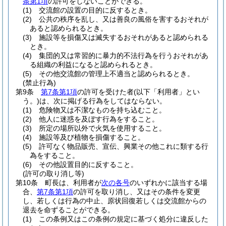
条第1項
の許可をしないことができる。
(1)
交流館の設置の目的に反するとき。
(2)
公共の秩序を乱し、又は善良の風俗を害するおそれが
あると認められるとき。
(3)
施設等を損傷又は滅失するおそれがあると認められる
とき。
(4)
集団的又は常習的に暴力的不法行為を行うおそれがあ
る組織の利益になると認められるとき。
(5)
その他交流館の管理上不適当と認められるとき。
(禁止行為)
第9条
第7条第1項
の許可を受けた者
(以下「利用者」とい
う。)
は、次に掲げる行為をしてはならない。
(1)
危険物又は不潔なものを持ち込むこと。
(2)
他人に迷惑を及ぼす行為をすること。
(3)
所定の場所以外で火気を使用すること。
(4)
施設等及び植物を損傷すること。
(5)
許可なく物品販売、宣伝、興業その他これに類する行
為をすること。
(6)
その他設置目的に反すること。
(許可の取り消し等)
第10条
町長は、利用者が
次の各号
のいずれかに該当する場
合、
第7条第1項
の許可を取り消し、又はその条件を変更
し、若しくは行為の中止、原状回復若しくは交流館からの
退去を命ずることができる。
(1)
この条例又はこの条例の規定に基づく処分に違反した