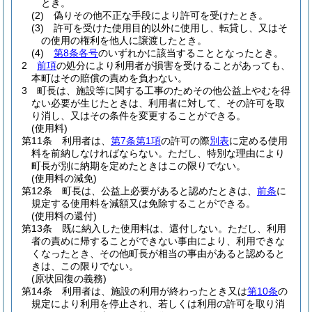
とき。
(2)
偽りその他不正な手段により許可を受けたとき。
(3)
許可を受けた使用目的以外に使用し、転貸し、又はそ
の使用の権利を他人に譲渡したとき。
(4)
第8条各号
のいずれかに該当することとなったとき。
2
前項
の処分により利用者が損害を受けることがあっても、
本町はその賠償の責めを負わない。
3
町長は、施設等に関する工事のためその他公益上やむを得
ない必要が生じたときは、利用者に対して、その許可を取
り消し、又はその条件を変更することができる。
(使用料)
第11条
利用者は、
第7条第1項
の許可の際
別表
に定める使用
料を前納しなければならない。
ただし、特別な理由により
町長が別に納期を定めたときはこの限りでない。
(使用料の減免)
第12条
町長は、公益上必要があると認めたときは、
前条
に
規定する使用料を減額又は免除することができる。
(使用料の還付)
第13条
既に納入した使用料は、還付しない。
ただし、利用
者の責めに帰することができない事由により、利用できな
くなったとき、その他町長が相当の事由があると認めると
きは、この限りでない。
(原状回復の義務)
第14条
利用者は、施設の利用が終わったとき又は
第10条
の
規定により利用を停止され、若しくは利用の許可を取り消