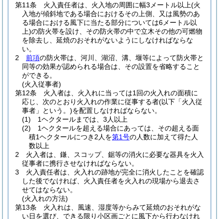
第11条
火入責任者は、火入地の周囲に幅3メートル以上
(火
入地が傾斜地である場合におけるその上側、又は風勢のあ
る場合における風下に当たる部分については6メートル以
上)
の防火帯を設け、その防火帯の中で立木その他の可燃物
を除去し、延焼のおそれがないようにしなければならな
い。
2
前項
の防火帯は、河川、湖沼、溝、堰等によって防火帯と
同等の効果が認められる場合は、その設置を省略すること
ができる。
(火入従事者)
第12条
火入者は、火入れに当っては1回の火入れの面積に
応じ、次のとおり火入れの作業に従事する者
(以下「火入従
事者」という。)
を配置しなければならない。
(1)
1ヘクタールまでは、3人以上
(2)
1ヘクタールを超える場合にあっては、その超える面
積1ヘクタールにつき2人を
第1号
の人数に加えて得た人
数以上
2
火入者は、鎌、スコップ、鋸等の消火に必要な器具を火入
従事者に携行させなければならない。
3
火入責任者は、火入れの跡地が完全に消火したことを確認
した後でなければ、火入責任者を火入れの現場から退去さ
せてはならない。
(火入れの方法)
第13条
火入れは、風速、湿度等からみて延焼のおそれがな
い日を選び、できる限り小区画ごとに風下から行わなけれ