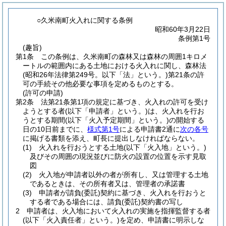
○久米南町火入れに関する条例
昭和60年3月22日
条例第1号
(趣旨)
第1条
この条例は、久米南町の森林又は森林の周囲1キロメ
ートルの範囲内にある土地における火入れに関し、森林法
(昭和26年法律第249号。以下「法」という。)
第21条の許
可の手続その他必要な事項を定めるものとする。
(許可の申請)
第2条
法第21条第1項の規定に基づき、火入れの許可を受け
ようとする者
(以下「申請者」という。)
は、火入れを行お
うとする期間
(以下「火入予定期間」という。)
の開始する
日の10日前までに、
様式第1号
による申請書2通に
次の各号
に掲げる書類を添え、町長に提出しなければならない。
(1)
火入れを行おうとする土地
(以下「火入地」という。)
及びその周囲の現況並びに防火の設置の位置を示す見取
図
(2)
火入地が申請者以外の者が所有し、又は管理する土地
であるときは、その所有者又は、管理者の承諾書
(3)
申請者が請負
(委託)
契約に基づき、火入れを行おうと
する者である場合には、請負
(委託)
契約書の写し
2
申請者は、火入地において火入れの実施を指揮監督する者
(以下「火入責任者」という。)
を定め、申請書に明示しな