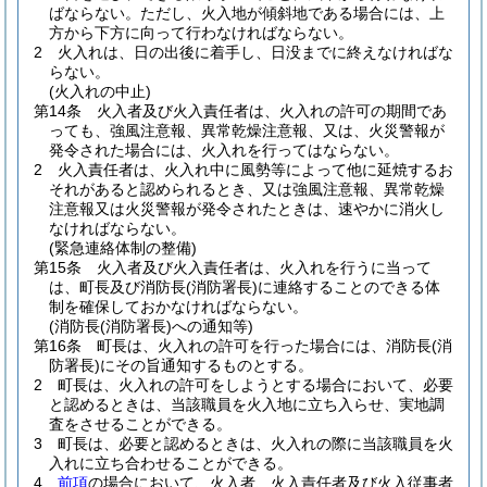
ばならない。
ただし、火入地が傾斜地である場合には、上
方から下方に向って行わなければならない。
2
火入れは、日の出後に着手し、日没までに終えなければな
らない。
(火入れの中止)
第14条
火入者及び火入責任者は、火入れの許可の期間であ
っても、強風注意報、異常乾燥注意報、又は、火災警報が
発令された場合には、火入れを行ってはならない。
2
火入責任者は、火入れ中に風勢等によって他に延焼するお
それがあると認められるとき、又は強風注意報、異常乾燥
注意報又は火災警報が発令されたときは、速やかに消火し
なければならない。
(緊急連絡体制の整備)
第15条
火入者及び火入責任者は、火入れを行うに当って
は、町長及び消防長
(消防署長)
に連絡することのできる体
制を確保しておかなければならない。
(消防長(消防署長)への通知等)
第16条
町長は、火入れの許可を行った場合には、消防長
(消
防署長)
にその旨通知するものとする。
2
町長は、火入れの許可をしようとする場合において、必要
と認めるときは、当該職員を火入地に立ち入らせ、実地調
査をさせることができる。
3
町長は、必要と認めるときは、火入れの際に当該職員を火
入れに立ち合わせることができる。
4
前項
の場合において、火入者、火入責任者及び火入従事者