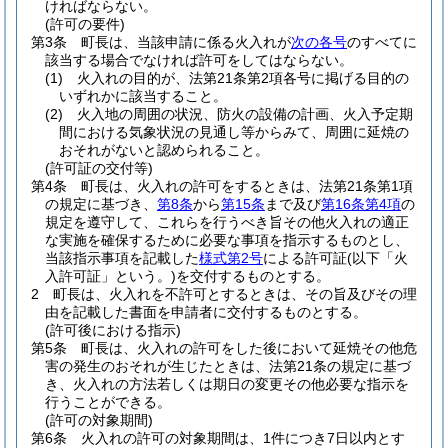
ければならない。
(許可の要件)
第3条
町長は、当該申請に係る火入れが
次の各号
のすべてに
該当する場合でなければ許可をしてはならない。
(1)
火入れの目的が、法第21条第2項各号に掲げる目的の
いずれかに該当すること。
(2)
火入地の周囲の状況、防火の設備の計画、火入予定期
間における気象状況の見通し等からみて、周囲に延焼の
おそれがないと認められること。
(許可証の交付等)
第4条
町長は、火入れの許可をするときは、法第21条第1項
の規定に基づき、
第8条
から
第15条
まで及び
第16条第4項
の
規定を遵守して、これらを行うべき旨その他火入れの適正
な実施を確保するために必要な事項を指示するものとし、
当該指示事項を記載した
様式第2号
による許可証
(以下「火
入許可証」という。)
を交付するものとする。
2
町長は、火入れを不許可とするときは、その旨及びその理
由を記載した書面を申請者に交付するものとする。
(許可後における指示)
第5条
町長は、火入れの許可をした後において延焼その他危
害の発生のおそれが生じたときは、法第21条の規定に基づ
き、火入れの方法若しくは期日の変更その他必要な指示を
行うことができる。
(許可の対象期間)
第6条
火入れの許可の対象期間は、1件につき7日以内とす