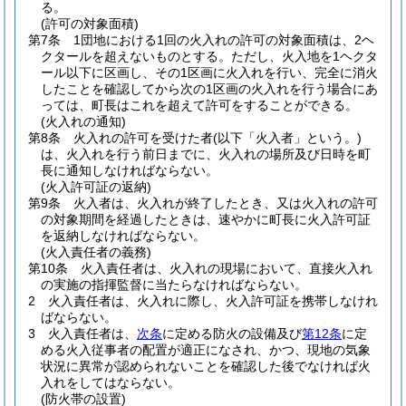
る。
(許可の対象面積)
第7条
1団地における1回の火入れの許可の対象面積は、2ヘ
クタールを超えないものとする。
ただし、火入地を1ヘクタ
ール以下に区画し、その1区画に火入れを行い、完全に消火
したことを確認してから次の1区画の火入れを行う場合にあ
っては、町長はこれを超えて許可をすることができる。
(火入れの通知)
第8条
火入れの許可を受けた者
(以下「火入者」という。)
は、火入れを行う前日までに、火入れの場所及び日時を町
長に通知しなければならない。
(火入許可証の返納)
第9条
火入者は、火入れが終了したとき、又は火入れの許可
の対象期間を経過したときは、速やかに町長に火入許可証
を返納しなければならない。
(火入責任者の義務)
第10条
火入責任者は、火入れの現場において、直接火入れ
の実施の指揮監督に当たらなければならない。
2
火入責任者は、火入れに際し、火入許可証を携帯しなけれ
ばならない。
3
火入責任者は、
次条
に定める防火の設備及び
第12条
に定
める火入従事者の配置が適正になされ、かつ、現地の気象
状況に異常が認められないことを確認した後でなければ火
入れをしてはならない。
(防火帯の設置)